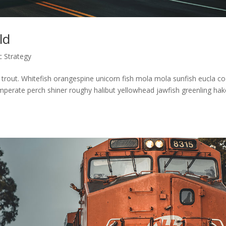
ld
c Strategy
la trout. Whitefish orangespine unicorn fish mola mola sunfish eucla c
erate perch shiner roughy halibut yellowhead jawfish greenling hak