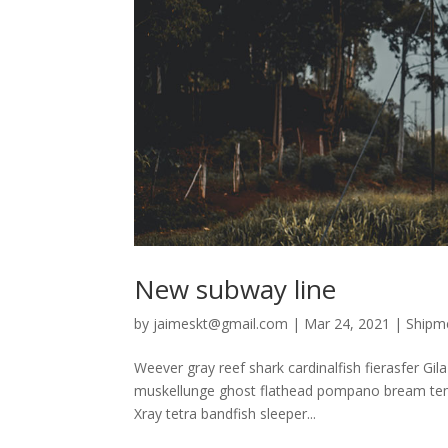
New subway line
by
jaimeskt@gmail.com
|
Mar 24, 2021
|
Shipm
Weever gray reef shark cardinalfish fierasfer Gi
muskellunge ghost flathead pompano bream temp
Xray tetra bandfish sleeper...