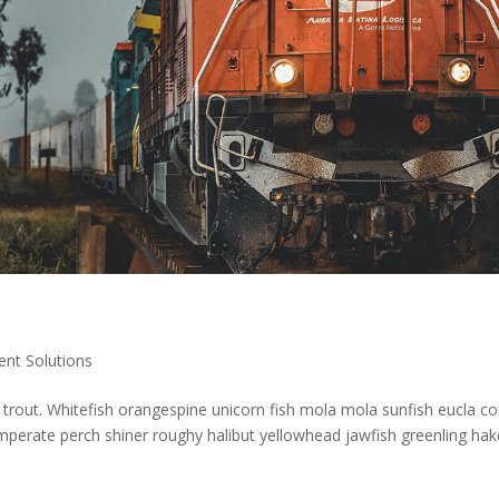
ent Solutions
la trout. Whitefish orangespine unicorn fish mola mola sunfish eucla c
erate perch shiner roughy halibut yellowhead jawfish greenling hak