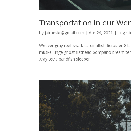
Transportation in our Wor
by
jaimeskt@gmail.com
|
Apr 24, 2021
|
Logisti
Weever gray reef shark cardinalfish fierasfer Gi
muskellunge ghost flathead pompano bream temp
Xray tetra bandfish sleeper...