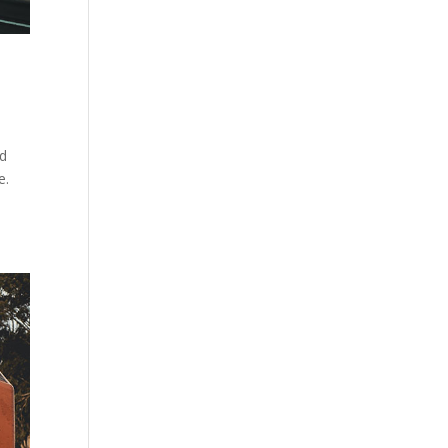
od
e.