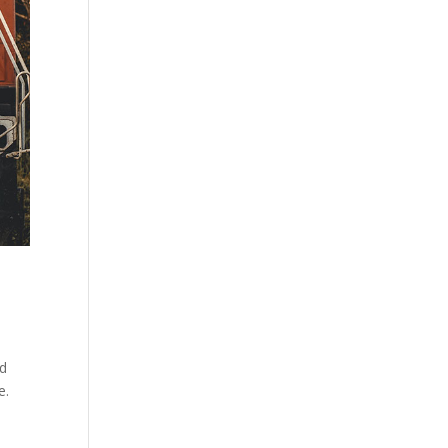
od
e.