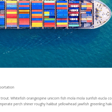
portation
la trout. Whitefish orangespine unicorn fish mola mola sunfish eucla c
erate perch shiner roughy halibut yellowhead jawfish greenling hak