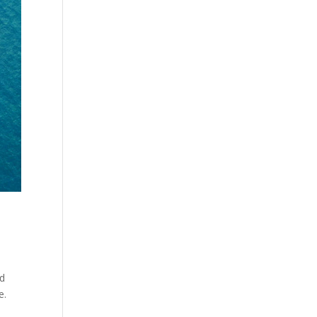
od
e.