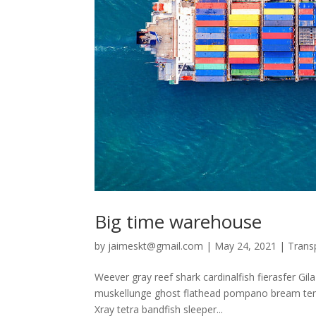
Big time warehouse
by
jaimeskt@gmail.com
|
May 24, 2021
|
Trans
Weever gray reef shark cardinalfish fierasfer Gi
muskellunge ghost flathead pompano bream temp
Xray tetra bandfish sleeper...